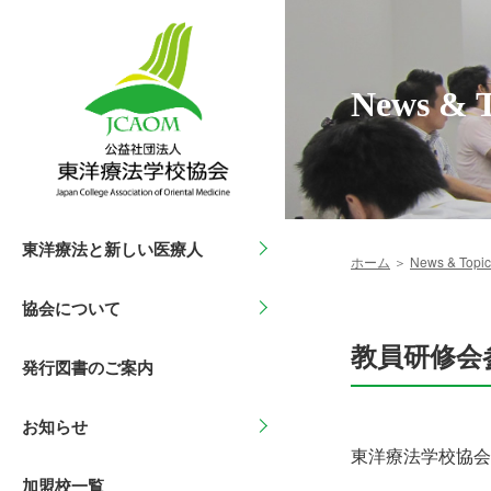
News & T
東洋療法と新しい医療人
求められる東洋療法
活動目的
News＆Topics
ホーム
＞
News & Topic
協会について
高まる理解とニーズ
組織
東洋療法統一模擬試験
実技評価試験
教員研修会
発行図書のご案内
国家資格をめざす
活動内容
あはき臨床実習指導者講
お知らせ
高い学識と技術を学ぶ
倫理綱領（抜粋）
東洋療法学校協会
加盟校一覧
新しい時代に答える職域