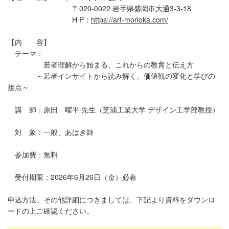
〒020-0022 岩手県盛岡市大通3-3-18
H P：
https://art-morioka.com/
【内 容】
テーマ：
若者理解から始まる、これからの教育と伝え方
～若者インサイトから読み解く、価値観の変化と学びの
接点～
講 師：原田 曜平 先生（芝浦工業大学 デザイン工学部教授）
対 象：一般、あはき師
参加費：無料
受付期限：2026年6月26日（金）必着
申込方法、その他詳細につきましては、下記より資料をダウンロ
ードの上ご確認ください。